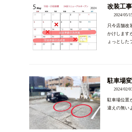
改装工事
2024/05/1
只今店舗改
かけします
ょっとした
駐車場
2024/02/0
駐車場位置
違えの無い