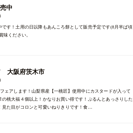
売中
3
中です！土用の日以降もあんころ餅として販売予定です(8月半ば頃
ご賞味ください。
ア 大阪府茨木市
3
桃フェアします！山梨県産【一桃匠】使用中にカスタードが入って
常の桃大福４個以上！かなりお買い得です！ぷるんとあっさりした
！見た目がコロンと可愛いねりきりです！食…