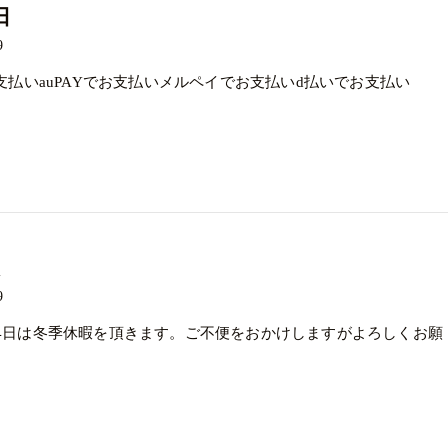
日
9
でお支払いauPAYでお支払いメルペイでお支払いd払いでお支払い
9
～24日は冬季休暇を頂きます。ご不便をおかけしますがよろしくお願
。