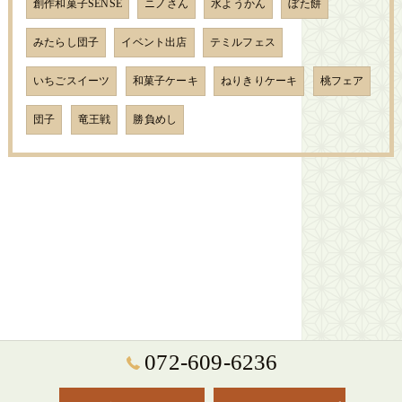
創作和菓子SENSE
ニノさん
水ようかん
ぼた餅
みたらし団子
イベント出店
テミルフェス
いちごスイーツ
和菓子ケーキ
ねりきりケーキ
桃フェア
団子
竜王戦
勝負めし
072-609-6236