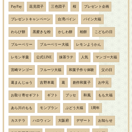
PayPay
花見団子
三色団子
桜
プレゼント企画
プレゼントキャンペーン
台湾パイン
パイン大福
わらび餅
黒蜜きな粉
かしわ餅
柏餅
こどもの日
ブルーベリー
ブルーベリー大福
レモンようかん
レモン羊羹
公式LINE
抹茶ラテ
人気
マンゴー大福
宮崎マンゴー
フルーツ大福
和菓子作り体験
父の日
葛まんじゅう
吉野本葛
葛
創作和菓子
お中元
お取り寄せギフト
ギフト
ブッセ
和風
もも大福
あら川のもも
モンブラン
ぶどう大福
1周年
カステラ
ハロウィン
大阪府
デザート
お知らせ