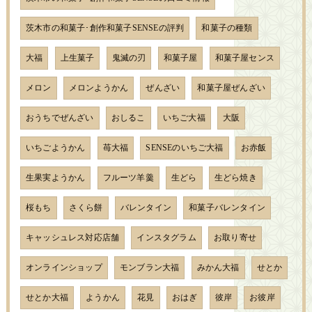
茨木市の和菓子･創作和菓子SENSEの評判
和菓子の種類
大福
上生菓子
鬼滅の刃
和菓子屋
和菓子屋センス
メロン
メロンようかん
ぜんざい
和菓子屋ぜんざい
おうちでぜんざい
おしるこ
いちご大福
大阪
いちごようかん
苺大福
SENSEのいちご大福
お赤飯
生果実ようかん
フルーツ羊羹
生どら
生どら焼き
桜もち
さくら餅
バレンタイン
和菓子バレンタイン
キャッシュレス対応店舗
インスタグラム
お取り寄せ
オンラインショップ
モンブラン大福
みかん大福
せとか
せとか大福
ようかん
花見
おはぎ
彼岸
お彼岸