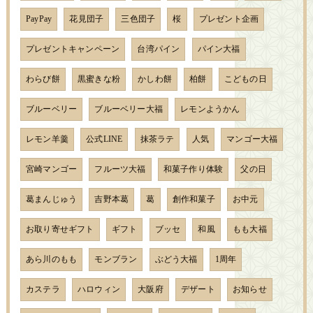
PayPay
花見団子
三色団子
桜
プレゼント企画
プレゼントキャンペーン
台湾パイン
パイン大福
わらび餅
黒蜜きな粉
かしわ餅
柏餅
こどもの日
ブルーベリー
ブルーベリー大福
レモンようかん
レモン羊羹
公式LINE
抹茶ラテ
人気
マンゴー大福
宮崎マンゴー
フルーツ大福
和菓子作り体験
父の日
葛まんじゅう
吉野本葛
葛
創作和菓子
お中元
お取り寄せギフト
ギフト
ブッセ
和風
もも大福
あら川のもも
モンブラン
ぶどう大福
1周年
カステラ
ハロウィン
大阪府
デザート
お知らせ