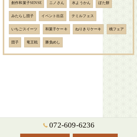
創作和菓子SENSE
ニノさん
水ようかん
ぼた餅
みたらし団子
イベント出店
テミルフェス
いちごスイーツ
和菓子ケーキ
ねりきりケーキ
桃フェア
団子
竜王戦
勝負めし
072-609-6236