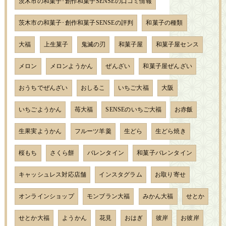
茨木市の和菓子･創作和菓子SENSEの口コミ情報
茨木市の和菓子･創作和菓子SENSEの評判
和菓子の種類
大福
上生菓子
鬼滅の刃
和菓子屋
和菓子屋センス
メロン
メロンようかん
ぜんざい
和菓子屋ぜんざい
おうちでぜんざい
おしるこ
いちご大福
大阪
いちごようかん
苺大福
SENSEのいちご大福
お赤飯
生果実ようかん
フルーツ羊羹
生どら
生どら焼き
桜もち
さくら餅
バレンタイン
和菓子バレンタイン
キャッシュレス対応店舗
インスタグラム
お取り寄せ
オンラインショップ
モンブラン大福
みかん大福
せとか
せとか大福
ようかん
花見
おはぎ
彼岸
お彼岸