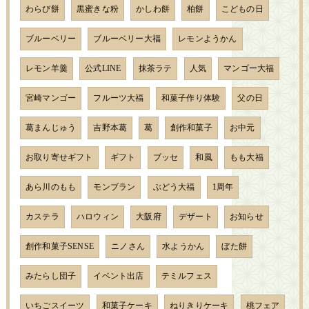
わらび餅
黒蜜きな粉
かしわ餅
柏餅
こどもの日
ブルーベリー
ブルーベリー大福
レモンようかん
レモン羊羹
公式LINE
抹茶ラテ
人気
マンゴー大福
宮崎マンゴー
フルーツ大福
和菓子作り体験
父の日
葛まんじゅう
吉野本葛
葛
創作和菓子
お中元
お取り寄せギフト
ギフト
ブッセ
和風
もも大福
あら川のもも
モンブラン
ぶどう大福
1周年
カステラ
ハロウィン
大阪府
デザート
お知らせ
創作和菓子SENSE
ニノさん
水ようかん
ぼた餅
みたらし団子
イベント出店
テミルフェス
いちごスイーツ
和菓子ケーキ
ねりきりケーキ
桃フェア