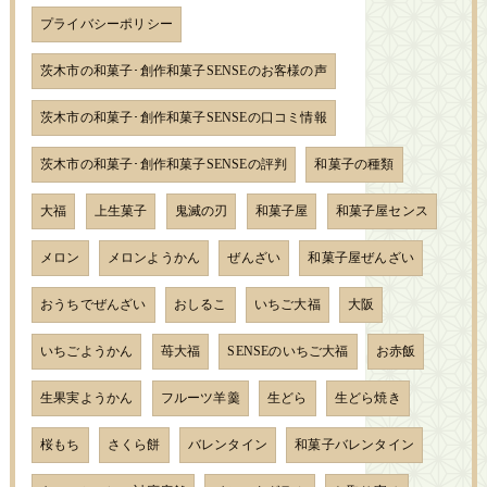
プライバシーポリシー
茨木市の和菓子･創作和菓子SENSEのお客様の声
茨木市の和菓子･創作和菓子SENSEの口コミ情報
茨木市の和菓子･創作和菓子SENSEの評判
和菓子の種類
大福
上生菓子
鬼滅の刃
和菓子屋
和菓子屋センス
メロン
メロンようかん
ぜんざい
和菓子屋ぜんざい
おうちでぜんざい
おしるこ
いちご大福
大阪
いちごようかん
苺大福
SENSEのいちご大福
お赤飯
生果実ようかん
フルーツ羊羹
生どら
生どら焼き
桜もち
さくら餅
バレンタイン
和菓子バレンタイン