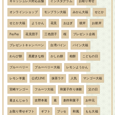
キャッシュレス対応店舗
インスタグラム
お取り寄せ
オンラインショップ
モンブラン大福
みかん大福
せとか
せとか大福
ようかん
花見
おはぎ
彼岸
お彼岸
PayPay
花見団子
三色団子
桜
プレゼント企画
プレゼントキャンペーン
台湾パイン
パイン大福
わらび餅
黒蜜きな粉
かしわ餅
柏餅
こどもの日
ブルーベリー
ブルーベリー大福
レモンようかん
レモン羊羹
公式LINE
抹茶ラテ
人気
マンゴー大福
宮崎マンゴー
フルーツ大福
和菓子作り体験
父の日
葛まんじゅう
吉野本葛
葛
創作和菓子
お中元
お取り寄せギフト
ギフト
ブッセ
和風
もも大福