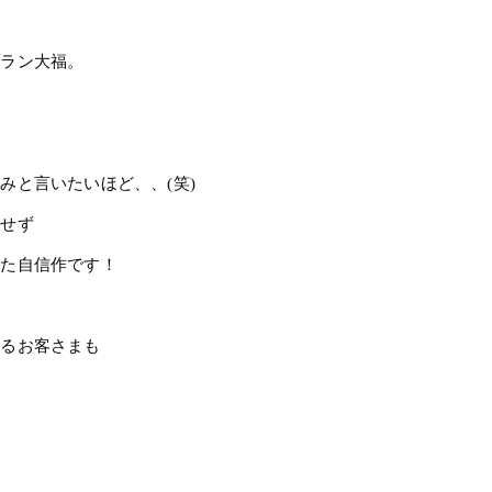
ブラン大福。
みと言いたいほど、、(笑)
用せず
った自信作です！
いるお客さまも