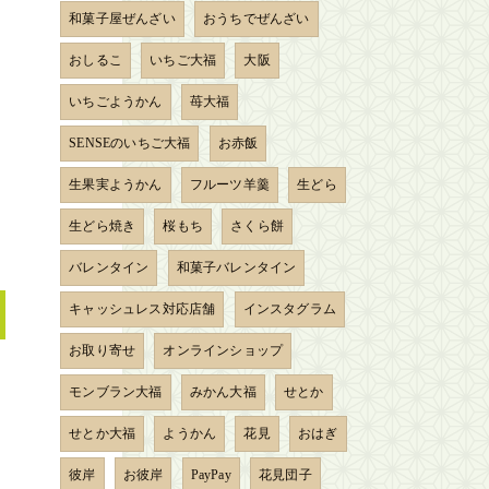
和菓子屋ぜんざい
おうちでぜんざい
おしるこ
いちご大福
大阪
いちごようかん
苺大福
SENSEのいちご大福
お赤飯
生果実ようかん
フルーツ羊羹
生どら
生どら焼き
桜もち
さくら餅
バレンタイン
和菓子バレンタイン
キャッシュレス対応店舗
インスタグラム
お取り寄せ
オンラインショップ
モンブラン大福
みかん大福
せとか
せとか大福
ようかん
花見
おはぎ
彼岸
お彼岸
PayPay
花見団子