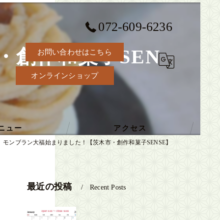
072-609-6236
・創作和菓子SEN
お問い合わせはこちら
オンラインショップ
ニュー
アクセス
モンブラン大福始まりました！【茨木市・創作和菓子SENSE】
最近の投稿
Recent Posts