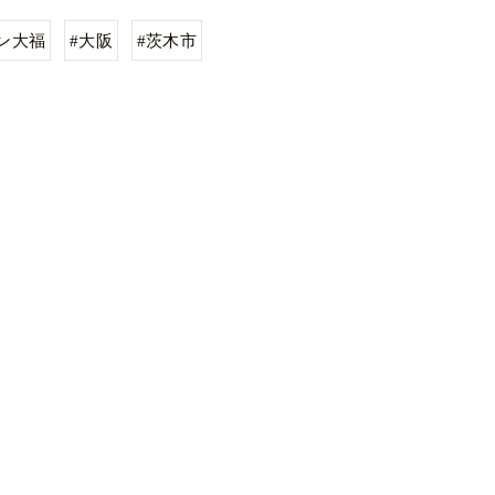
ン大福
#大阪
#茨木市