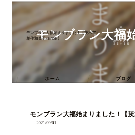
モンブラン大福始
モンブラン大福始まりました！【茨木市・
創作和菓子SENSE】
ホーム
ブログ
モンブラン大福始まりました！【茨木
2021/09/01