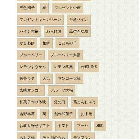
三色団子
桜
プレゼント企画
プレゼントキャンペーン
台湾パイン
パイン大福
わらび餅
黒蜜きな粉
かしわ餅
柏餅
こどもの日
ブルーベリー
ブルーベリー大福
レモンようかん
レモン羊羹
公式LINE
抹茶ラテ
人気
マンゴー大福
宮崎マンゴー
フルーツ大福
和菓子作り体験
父の日
葛まんじゅう
吉野本葛
葛
創作和菓子
お中元
お取り寄せギフト
ギフト
ブッセ
和風
もも大福
あら川のもも
モンブラン